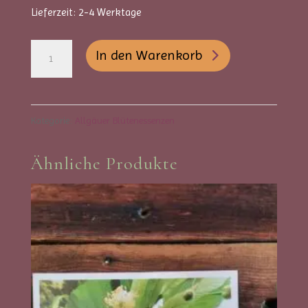
Lieferzeit:
2-4 Werktage
Allgäuer
A
In den Warenkorb
Blütenessenzen
l
-
t
Schafgarbe
e
Kategorie:
Allgäuer Blütenessenzen
Menge
r
Ähnliche Produkte
n
a
t
i
v
e
: