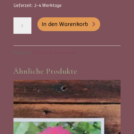
Lieferzeit:
2-4 Werktage
Allgäuer
A
In den Warenkorb
Blütenessenzen
l
-
t
Ruprechtskraut
e
Kategorie:
Allgäuer Blütenessenzen
Menge
r
Ähnliche Produkte
n
a
t
i
v
e
: