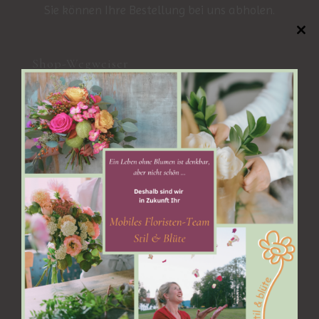
Sie können Ihre Bestellung bei uns abholen.
Close
this
modul
Shop-Wegweiser
Easy Online-Shop Bad Tölz
Warenkorb
Mein Konto
Zahlungsarten
Versandarten
AGB
Widerrufsbelehrung