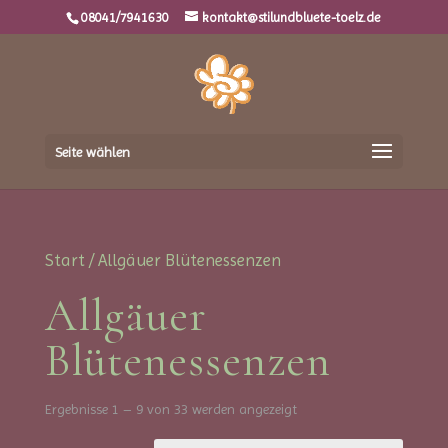
08041/7941630
kontakt@stilundbluete-toelz.de
Seite wählen
Start
/ Allgäuer Blütenessenzen
Allgäuer
Blütenessenzen
Ergebnisse 1 – 9 von 33 werden angezeigt