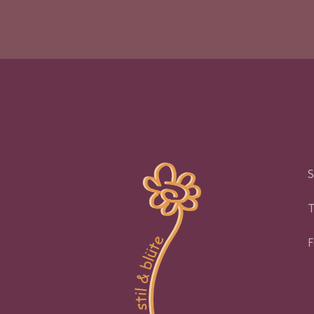
S
T
F