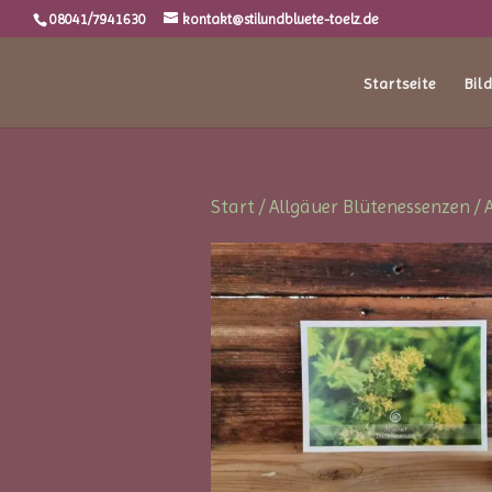
08041/7941630
kontakt@stilundbluete-toelz.de
Startseite
Bil
Start
/
Allgäuer Blütenessenzen
/ 