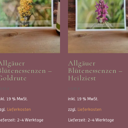
e
:
Allgäuer
Allgäuer
Blütenessenzen –
Blütenessenzen –
Goldrute
Heilziest
7,95
€
17,95
€
nkl. 19 % MwSt.
inkl. 19 % MwSt.
zgl.
Lieferkosten
zzgl.
Lieferkosten
ieferzeit:
2-4 Werktage
Lieferzeit:
2-4 Werktage