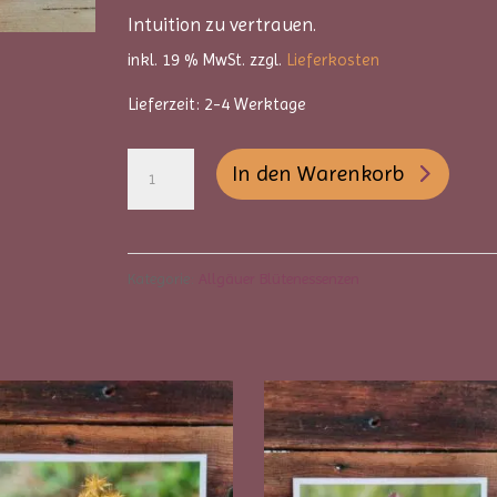
Intuition zu vertrauen.
inkl. 19 % MwSt.
zzgl.
Lieferkosten
Lieferzeit:
2-4 Werktage
Allgäuer
A
In den Warenkorb
Blütenessenzen
l
-
t
Frauenmantel
e
Kategorie:
Allgäuer Blütenessenzen
Menge
r
n
a
t
i
v