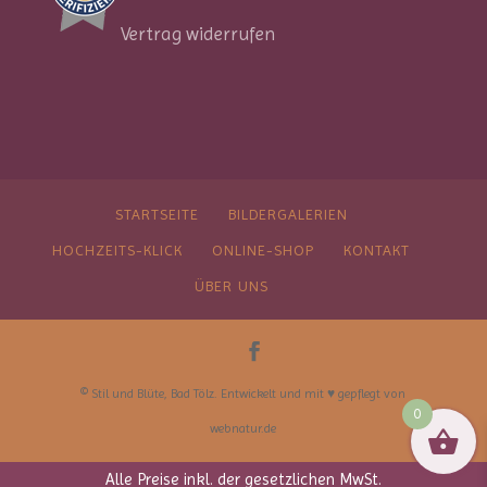
Vertrag widerrufen
STARTSEITE
BILDERGALERIEN
HOCHZEITS-KLICK
ONLINE-SHOP
KONTAKT
ÜBER UNS
© Stil und Blüte, Bad Tölz. Entwickelt und mit ♥︎ gepflegt von
0
webnatur.de
Alle Preise inkl. der gesetzlichen MwSt.