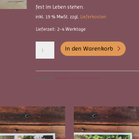
fest im Leben stehen.
inkl. 19 % MwSt.
zzgl.
Lieferkosten
Lieferzeit:
2-4 Werktage
Allgäuer
A
In den Warenkorb
Blütenessenzen
l
-
t
Arnika
e
Kategorie:
Allgäuer Blütenessenzen
Menge
r
n
a
t
i
v