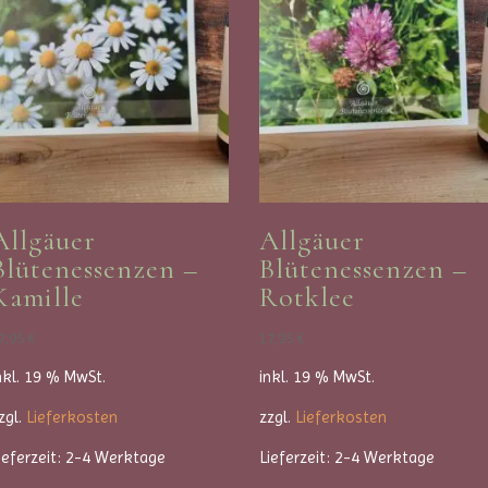
e
:
Allgäuer
Allgäuer
Blütenessenzen –
Blütenessenzen –
Kamille
Rotklee
7,95
€
17,95
€
nkl. 19 % MwSt.
inkl. 19 % MwSt.
zgl.
Lieferkosten
zzgl.
Lieferkosten
ieferzeit:
2-4 Werktage
Lieferzeit:
2-4 Werktage