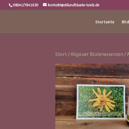
08041/7941630
kontakt@stilundbluete-toelz.de
Startseite
Bil
Start
/
Allgäuer Blütenessenzen
/ 