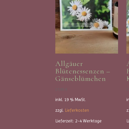
Allgäuer
Blütenessenzen –
Gänseblümchen
17,95
€
1
inkl. 19 % MwSt.
i
zzgl.
Lieferkosten
z
Lieferzeit:
2-4 Werktage
L