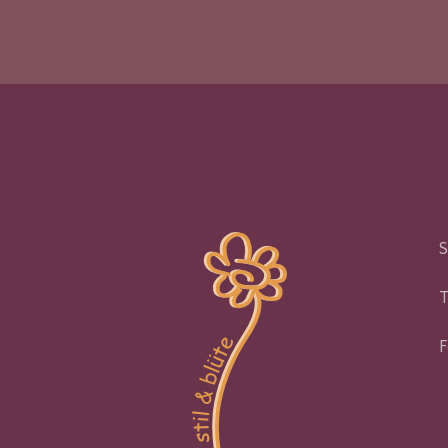
S
T
F