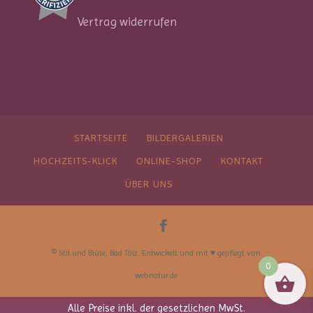
Vertrag widerrufen
STARTSEITE
BILDERGALERIEN
HOCHZEITS-KLICK
ONLINE-SHOP
KONTAKT
ÜBER UNS
© Stil und Blüte, Bad Tölz. Entwickelt und mit ♥︎ gepflegt von
0
webnatur.de
Alle Preise inkl. der gesetzlichen MwSt.