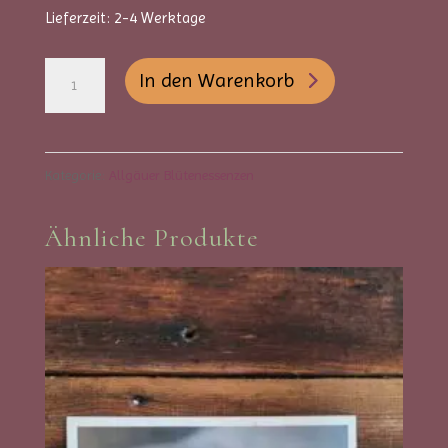
Lieferzeit:
2-4 Werktage
Allgäuer
A
In den Warenkorb
Blütenessenzen
l
-
t
Schlehe
e
Kategorie:
Allgäuer Blütenessenzen
Menge
r
Ähnliche Produkte
n
a
t
i
v
e
: