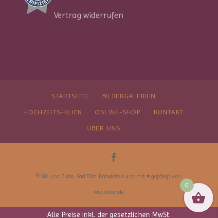
Vertrag widerrufen
STARTSEITE
BILDERGALERIEN
HOCHZEITS-KLICK
ONLINE-SHOP
KONTAKT
ÜBER UNS
© Stil und Blüte, Bad Tölz. Entwickelt und mit ♥︎ gepflegt von
0
webnatur.de
Alle Preise inkl. der gesetzlichen MwSt.