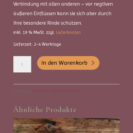
Verbindung mit allen anderen – vor negtiven
äußeren Einflüssen kann sie sich aber durch
ihre besondere Rinde schützen.
inkl. 19 % MwSt.
zzgl.
Lieferkosten
Lieferzeit:
2-4 Werktage
Allgäuer
A
In den Warenkorb
Heilkräuterkerze
l
-
t
Vertrauen
e
Kategorie:
Allgäuer Heilkräuter-Kerzen
Menge
r
Ähnliche Produkte
n
a
t